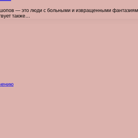
с-шопов — это люди с больными и извращенными фантазиям
ствует также…
ечению