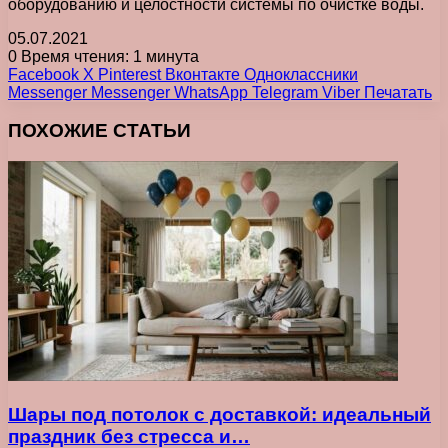
оборудованию и целостности системы по очистке воды.
05.07.2021
0
Время чтения: 1 минута
Facebook
X
Pinterest
Вконтакте
Одноклассники
Messenger
Messenger
WhatsApp
Telegram
Viber
Печатать
ПОХОЖИЕ СТАТЬИ
Шары под потолок с доставкой: идеальный
праздник без стресса и…