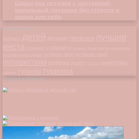
Шары под потолок с доставкой:
идеальный праздник без стресса и
время для себя
Облако меток
детей
лучшие
лечение
женщин
выбрать
места
откройте
особенности
питание
преимущества
приготовить
путешествий
путешествие
противозачаточные
путешествия
симптомы
ребенка
рецепт
салат
туризма
туризм
таблетки
Обзор в картинках