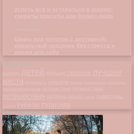
Успеть всё и оставаться в форме:
секреты красоты для бизнес-леди
23.04.2026
Шары под потолок с доставкой:
идеальный праздник без стресса и
время для себя
Облако меток
детей
лучшие
лечение
женщин
выбрать
места
откройте
особенности
питание
преимущества
приготовить
путешествий
путешествие
противозачаточные
путешествия
симптомы
ребенка
рецепт
салат
туризма
туризм
таблетки
Обзор в картинках