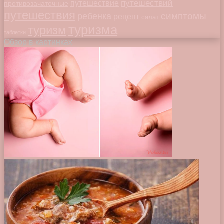
путешествий
путешествие
противозачаточные
путешествия
симптомы
ребенка
рецепт
салат
туризма
туризм
таблетки
Обзор в картинках