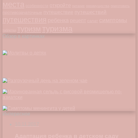
места
откройте
особенности
питание
преимущества
приготовить
путешествий
путешествие
противозачаточные
путешествия
симптомы
ребенка
рецепт
салат
туризма
туризм
таблетки
Обзор в картинках
Интересное
10.11.2017
Адаптация ребенка в детском саду