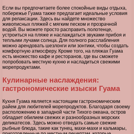
Если вы предпочитаете более спокойные виды отдыха,
побережье Гуама также предлагает идеальные условия
для релаксации. Здесь вы найдете множество
живописных пляжей с мягким песком и прозрачной
водой. Вы можете просто расправить полотенце,
устроиться на пляже и наслаждаться звуками прибоя и
теплыми лучами солнца. Для полного расслабления
можно арендовать шезлонги или зонтики, чтобы создать
комфортную атмосферу. Кроме того, на пляжах Гуама
есть множество кафе и ресторанов, где вы сможете
попробовать местную кухню и насладиться свежими
морепродуктами.
Кулинарные наслаждения:
гастрономические изыски Гуама
Кухня Гуама является настоящим гастрономическим
райем для любителей морепродуктов. Благодаря своему
расположению в западной части Тихого океана, остров
обладает обилием свежих и разнообразных морских
деликатесов. Здесь можно отведать самые свежие
рыбные блюда, такие как тунец, махи-махи и кальмары,
приготовленные по местным рецептам, которые