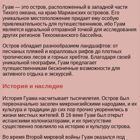
Гуам — это остров, расположенный в западной части
Тихого океана, на краю Марианских островов. Его
уникальное местоположение придает ему особую
привлекательность для путешественников, ибо Гуам
является идеальной отправной точкой для исследования
других регионов Тихоокеанского бассейна.
Остров обладает разнообразием ландшафтов: от
песчаных пляжей и коралловых рифов до плотных
тропических лесов и горных хребтов. Благодаря своей
уникальной географии, Гуам предлагает
путешественникам бесконечные возможности для
активного отдыха и экскурсий.
История и наследие
История Гуама насчитывает тысячелетия. Остров был
первоначально заселен микронезийскими народами, и их
культура и традиции до сих пор прочно укоренились в
жизни местных жителей. В 16 веке Гуам был открыт
испанскими колонизаторами, и их присутствие
существенно повлияло на историю и культуру острова.
Во время Второй мировой войны Гуам оказался под