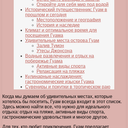
Откройте для себя мир под водой
Исторический путешественник: Гуам в
прошлом и сегодня
Местоположение и география
История и наследие
Климат и оптимальное время для
посещения Гуама
Удивительные места острова Гуам
Залив Тумон
Утесы Джонсона
Водные развлечения и отдых на
побережье Гуама
Активные виды спорта
Релаксация на пляжах
Кулинарные наслаждения:
гастрономические изыски Гуама
Сувениры и покупки в тропическом раю
Когда мы думаем об удивительных местах, которые
хотелось бы посетить, Гуам всегда входит в этот список.
Здесь можно найти все, что нужно для идеального
отдыха: отдых на пляже, активные виды спорта,
гастрономические удовольствия и многое другое.
Для тех, кто любит приключения, Гуам предлагает