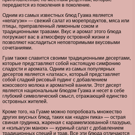
передаются из поколения в поколение.
Одним из самых известных блюд Гуама является
«келагуэн» — свежий салат из морепродуктов, мяса или
птицы, приправленный лимонным соком и
традиционными травами. Вкус и аромат этого блюда
погружают вас в атмосферу островной жизни и
позволяют насладиться неповторимыми вкусовыми
сочетаниями.
Гуам также славится своими традиционными десертами,
которые представляют собой настоящую симфонию
сладости и аромата. Одним из самых популярных
десертов является «латиас», который представляет
собой сладкий рисовый пудинг с добавлением
кокосового молока и ароматной ванили. Этот десерт
является национальным блюдом Гуама и несет в себе
глубокий символический смысл, отражающий единство
островных жителей.
Кроме того, на Гуаме можно попробовать множество
других вкусных блюд, таких как «кадон пика» — острая
свиная грудинка, жареная с карамелизованной глазурью,
и «кэльагуэн манок» — куриный салат с добавлением
традиционных специй и трав. Все эти блюда отличаются