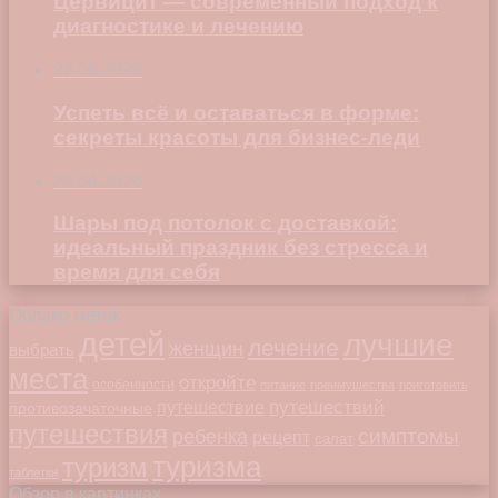
Цервицит — современный подход к
диагностике и лечению
22.06.2026
Успеть всё и оставаться в форме:
секреты красоты для бизнес-леди
23.04.2026
Шары под потолок с доставкой:
идеальный праздник без стресса и
время для себя
Облако меток
детей
лучшие
лечение
женщин
выбрать
места
откройте
особенности
питание
преимущества
приготовить
путешествий
путешествие
противозачаточные
путешествия
симптомы
ребенка
рецепт
салат
туризма
туризм
таблетки
Обзор в картинках