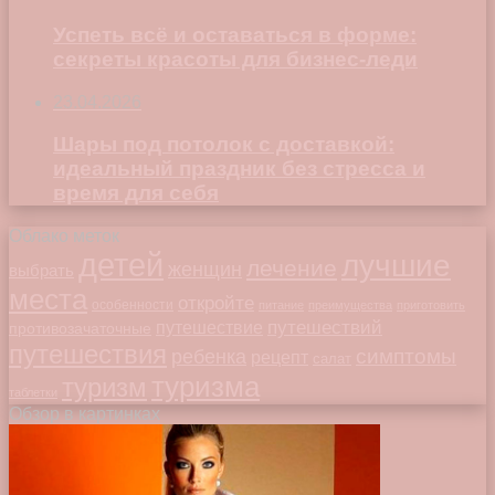
Успеть всё и оставаться в форме:
секреты красоты для бизнес-леди
23.04.2026
Шары под потолок с доставкой:
идеальный праздник без стресса и
время для себя
Облако меток
детей
лучшие
лечение
женщин
выбрать
места
откройте
особенности
питание
преимущества
приготовить
путешествий
путешествие
противозачаточные
путешествия
симптомы
ребенка
рецепт
салат
туризма
туризм
таблетки
Обзор в картинках