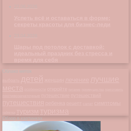
22.06.2026
Успеть всё и оставаться в форме:
секреты красоты для бизнес-леди
23.04.2026
Шары под потолок с доставкой:
идеальный праздник без стресса и
время для себя
Облако меток
детей
лучшие
лечение
женщин
выбрать
места
откройте
особенности
питание
преимущества
приготовить
путешествий
путешествие
противозачаточные
путешествия
симптомы
ребенка
рецепт
салат
туризма
туризм
таблетки
Обзор в картинках