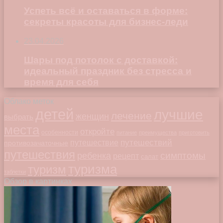
Успеть всё и оставаться в форме:
секреты красоты для бизнес-леди
23.04.2026
Шары под потолок с доставкой:
идеальный праздник без стресса и
время для себя
Облако меток
детей
лучшие
лечение
женщин
выбрать
места
откройте
особенности
питание
преимущества
приготовить
путешествий
путешествие
противозачаточные
путешествия
симптомы
ребенка
рецепт
салат
туризма
туризм
таблетки
Обзор в картинках