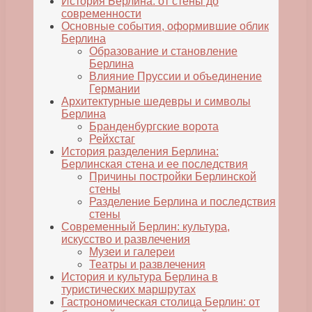
История Берлина: от стены до
современности
Основные события, оформившие облик
Берлина
Образование и становление
Берлина
Влияние Пруссии и объединение
Германии
Архитектурные шедевры и символы
Берлина
Бранденбургские ворота
Рейхстаг
История разделения Берлина:
Берлинская стена и ее последствия
Причины постройки Берлинской
стены
Разделение Берлина и последствия
стены
Современный Берлин: культура,
искусство и развлечения
Музеи и галереи
Театры и развлечения
История и культура Берлина в
туристических маршрутах
Гастрономическая столица Берлин: от