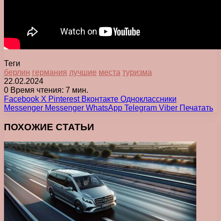
Теги
берлин
германия
лучшие
места
туризма
22.02.2024
0
Время чтения: 7 мин.
Facebook
X
Pinterest
Вконтакте
Одноклассники
Messenger
Messenger
WhatsApp
Telegram
Viber
Печатать
ПОХОЖИЕ СТАТЬИ