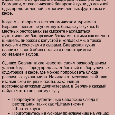
Германии, от классической баварской кухни до уличной
еды, представленной в многочисленных фуд-траках и
кафе.
Когда мы говорим о гастрономическом туризме в
Берлине, нельзя не упомянуть баварскую кухню. В
местных ресторанах вы сможете насладиться
аутентичными баварскими блюдами, такими как виенер
шницель, пирожки с капустой и колбасками, а также
вкусными сосисками и сырами. Баварская кухня
славится своей обильностью и неповторимым
сочетанием вкусов.
Однако, Берлин также известен своим разнообразием
уличной еды. Город предлагает богатый выбор уличных
фуд-траков и кафе, где можно попробовать блюда
различных кухонь мира. Начиная от мексиканской тако,
итальянской пиццы и пасты, заканчивая
восточноазиатскими деликатесами, в Берлине каждый
найдет что-то по своему вкусу.
Попробуйте аутентичные баварские блюда в
ресторанах, таких как «Штаммтисч» и
«Шпатенхаус».
Приготовьтесь к вкусному приключению на улицах