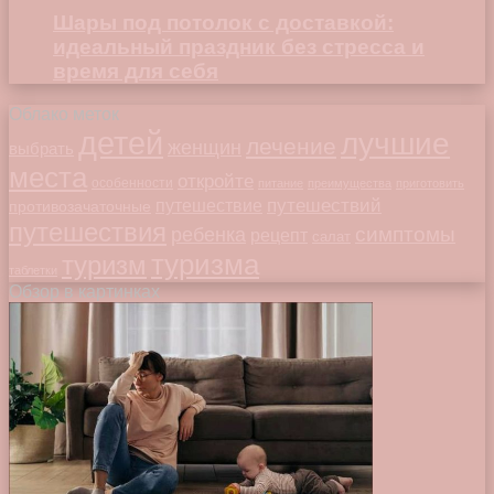
Шары под потолок с доставкой:
идеальный праздник без стресса и
время для себя
Облако меток
детей
лучшие
лечение
женщин
выбрать
места
откройте
особенности
питание
преимущества
приготовить
путешествий
путешествие
противозачаточные
путешествия
симптомы
ребенка
рецепт
салат
туризма
туризм
таблетки
Обзор в картинках