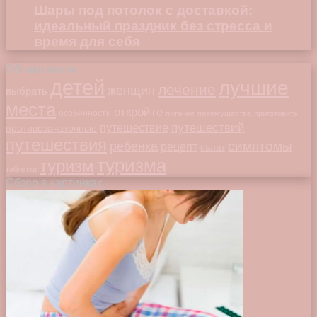
Шары под потолок с доставкой:
идеальный праздник без стресса и
время для себя
Облако меток
детей
лучшие
лечение
женщин
выбрать
места
откройте
особенности
питание
преимущества
приготовить
путешествий
путешествие
противозачаточные
путешествия
симптомы
ребенка
рецепт
салат
туризма
туризм
таблетки
Обзор в картинках