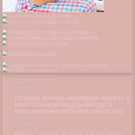
Интересное
17.01.2024
Готовьте вкусное мороженое всего за 5
минут! Узнайте секреты быстрого
приготовления любимого лакомства!
08.02.2018
Плащи: лучшие модели для весенне-