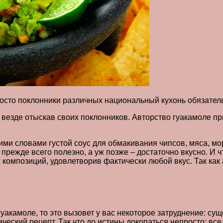
осто поклонники различных национальный кухонь обязатель
 везде отыскав своих поклонников. Авторство гуакамоле пр
ими словами густой соус для обмакивания чипсов, мяса, мор
 прежде всего полезно, а уж позже – достаточно вкусно. И
композиций, удовлетворив фактически любой вкус. Так как 
уакамоле, то это вызовет у вас некоторое затруднение: су
ический рецепт. Так что до истины докопаться непросто: все