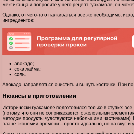
мексиканца и попросите у него рецепт гуакамоле, он может
Однако, от чего-то отталкиваться все же необходимо, исх
ингредиентов:
авокадо;
сока лайма;
соль.
Авокадо направляться очистить и вынуть косточки. При по
Нюансы в приготовлении
Исторически гуакамоле подготовился только в ступке: вс
(потому, что они не соприкасаются с железными элемента
методом продукты чувствуются небольшими частичками). 
плане экономии времени – просто идеально, но на вкус и 
Как мы уже говорили, дополняя классический рецепт теми