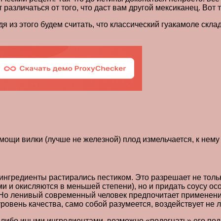
 различаться от того, что даст вам другой мексиканец. Вот т
одя из этого будем считать, что классический гуакамоле скл
мощи вилки (лучше не железной) плод измельчается, к нему
е ингредиенты растирались пестиком. Это разрешает не тол
ми и окисляются в меньшей степени), но и придать соусу о
Но ленивый современный человек предпочитает применение
уровень качества, само собой разумеется, воздействует не
 либо иными ингредиентами, возможно «подогнать» его под 