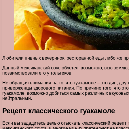
Любители пивных вечеринок, ресторанной еды либо же пр
Данный мексиканский соус облетел, возможно, всю землю,
позаимствовали его у тольтеков.
Не обращая внимания на то, что гуакамоле – это дип, друг
приверженцы здорового питания. По причине того, что это
гуакамоле, возможно добиться самых различных вкусовых 
нейтральный.
Рецепт классического гуакамоле
Если вы зададитесь целью отыскать классический рецепт г
мексиканского соуса, и многие из них претендуют на класс