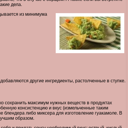
акие дела.
адывается из минимума
 добавляются другие ингредиенты, растолченные в ступке.
ько сохранить максимум нужных веществ в продуктах
собенную консистенцию и вкус (измельченные таким
 блендера либо миксера для изготовление гуакамоле. В
 лучшим образом.
себя и придать соусу необходимый вкус: острый, кислый,