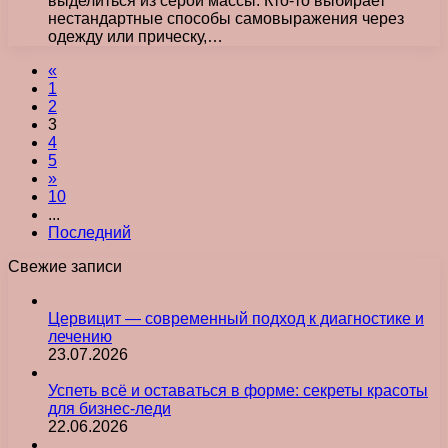
выделиться из серой массы. Кто-то выбирает
нестандартные способы самовыражения через
одежду или прическу,…
«
1
2
3
4
5
»
10
...
Последний
Свежие записи
Цервицит — современный подход к диагностике и
лечению
23.07.2026
Успеть всё и оставаться в форме: секреты красоты
для бизнес-леди
22.06.2026