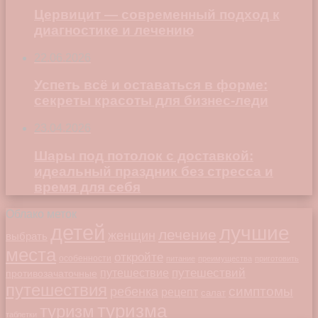
Цервицит — современный подход к
диагностике и лечению
22.06.2026
Успеть всё и оставаться в форме:
секреты красоты для бизнес-леди
23.04.2026
Шары под потолок с доставкой:
идеальный праздник без стресса и
время для себя
Облако меток
детей
лучшие
лечение
женщин
выбрать
места
откройте
особенности
питание
преимущества
приготовить
путешествий
путешествие
противозачаточные
путешествия
симптомы
ребенка
рецепт
салат
туризма
туризм
таблетки