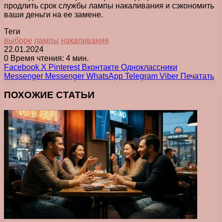
продлить срок службы лампы накаливания и сэкономить
ваши деньги на ее замене.
Теги
выборе
лампы
накаливания
22.01.2024
0
Время чтения: 4 мин.
Facebook
X
Pinterest
Вконтакте
Одноклассники
Messenger
Messenger
WhatsApp
Telegram
Viber
Печатать
ПОХОЖИЕ СТАТЬИ