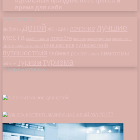
идеальный праздник без стресса и
время для себя
Облако меток
детей
лучшие
лечение
женщин
выбрать
места
откройте
особенности
питание
преимущества
приготовить
путешествий
путешествие
противозачаточные
путешествия
симптомы
ребенка
рецепт
салат
туризма
туризм
таблетки
Обзор в картинках