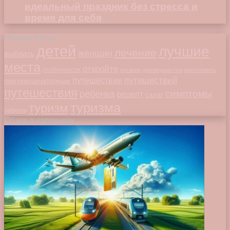
идеальный праздник без стресса и
время для себя
Облако меток
детей
лучшие
лечение
женщин
выбрать
места
откройте
особенности
питание
преимущества
приготовить
путешествий
путешествие
противозачаточные
путешествия
симптомы
ребенка
рецепт
салат
туризма
туризм
таблетки
Обзор в картинках