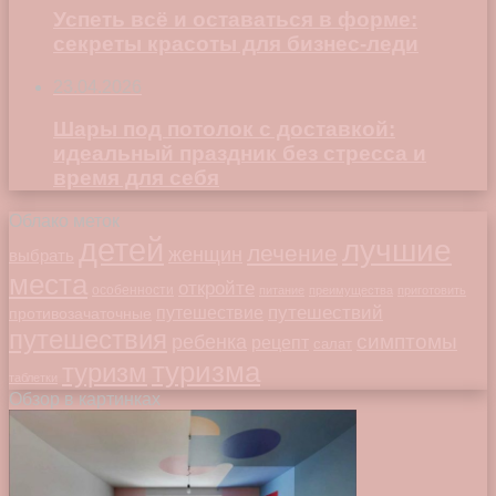
Успеть всё и оставаться в форме:
секреты красоты для бизнес-леди
23.04.2026
Шары под потолок с доставкой:
идеальный праздник без стресса и
время для себя
Облако меток
детей
лучшие
лечение
женщин
выбрать
места
откройте
особенности
питание
преимущества
приготовить
путешествий
путешествие
противозачаточные
путешествия
симптомы
ребенка
рецепт
салат
туризма
туризм
таблетки
Обзор в картинках