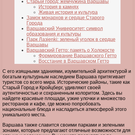
Старый город: жемчужина Варшавы
История в камнях
Живая история и культура
Замок монархов и сердце Старого
Города
Варшавский Университет: символ
образования и культуры
Парк Лазienki: зеленый уголок в сердце
Варшавы
Варшавский Гетто: память о Холокосте
Формирование Варшавского Гетто
Восстание в Варшавском Гетто
С его изящными зданиями, изумительной архитектурой и
богатым культурным наследием Варшава притягивает
туристов со всего мира. Исторические районы, такие как
Старый Город и Кройцберг, удивляют своей
аутентичностью и сохраненным колоритом. Здесь вы
найдете красивые площади, узкие улочки и множество
ресторанов и кафе, где можно попробовать
национальные блюда и насладиться атмосферой этого
уникального места.
Варшава также славится своими парками и зелеными
зонами, которые предлагают отличные возможности для