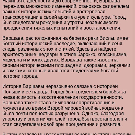
Начиная с древности и до современности, Варшава
пережила множество изменений, становясь свидетелем
важных исторических событий и претерпевая
трансформации в своей архитектуре и культуре. Город
был свидетелем рождения и утраты независимости,
преодоления тяжелых испытаний и восстановления.
Варшава, расположенная на берегах реки Вислы, имеет
богатый исторический наследие, включающий в себя
следы различных эпох и стилей. Здесь вы найдете
архитектурные шедевры в стиле барокко, классицизма,
модерна и многих других. Варшава также известна
своими историческими площадями, дворцами, церквями
и замками, которые являются свидетелями богатой
истории города.
История Варшавы неразрывно связана с историей
Польши и ее народа. Город был свидетелем борьбы за
независимость и восстановления государственности.
Варшава также стала символом сопротивления и
мужества во время Второй мировой войны, когда она
была почти полностью разрушена. Однако, благодаря
упорству и энергии жителей, город был восстановлен и
стал свидетелем новой эры процветания и развития.
В этом разделе мы рассмотрим основные этапы истории