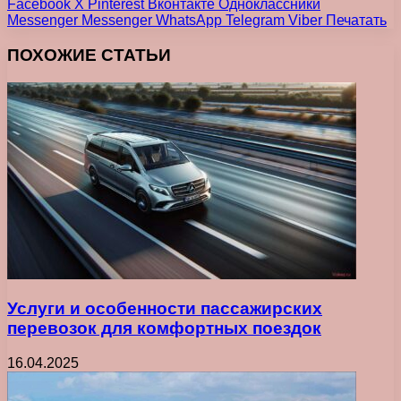
Facebook
X
Pinterest
Вконтакте
Одноклассники
Messenger
Messenger
WhatsApp
Telegram
Viber
Печатать
ПОХОЖИЕ СТАТЬИ
Услуги и особенности пассажирских
перевозок для комфортных поездок
16.04.2025