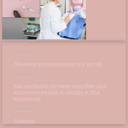
Интересное
28.03.2018
Лечение конъюнктивита у детей
04.11.2022
Как выбрать лучшие коробки для
хранения вещей в шкафу и под
кроватью
09.11.2017
Аджика