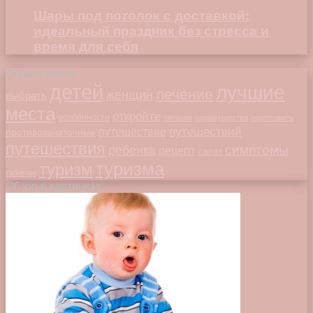
Шары под потолок с доставкой:
идеальный праздник без стресса и
время для себя
Облако меток
детей
лучшие
лечение
женщин
выбрать
места
откройте
особенности
питание
преимущества
приготовить
путешествий
путешествие
противозачаточные
путешествия
симптомы
ребенка
рецепт
салат
туризма
туризм
таблетки
Обзор в картинках