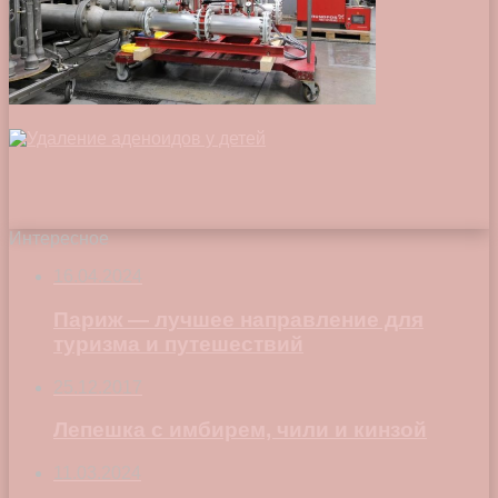
Интересное
16.04.2024
Париж — лучшее направление для
туризма и путешествий
25.12.2017
Лепешка с имбирем, чили и кинзой
11.03.2024