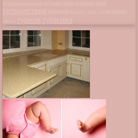
путешествий
путешествие
противозачаточные
путешествия
симптомы
ребенка
рецепт
салат
туризма
туризм
таблетки
Обзор в картинках