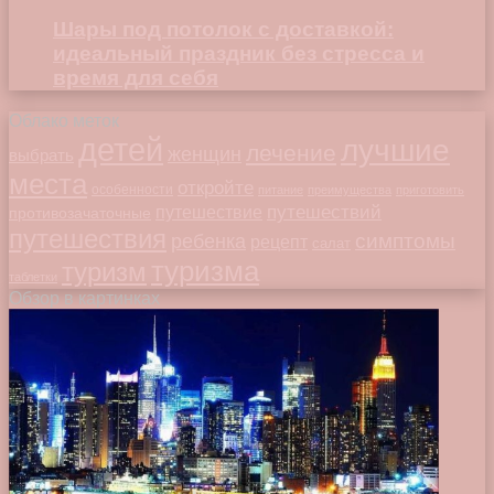
Шары под потолок с доставкой:
идеальный праздник без стресса и
время для себя
Облако меток
детей
лучшие
лечение
женщин
выбрать
места
откройте
особенности
питание
преимущества
приготовить
путешествий
путешествие
противозачаточные
путешествия
симптомы
ребенка
рецепт
салат
туризма
туризм
таблетки
Обзор в картинках