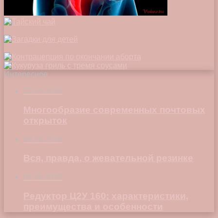
Интересное
23.04.2019
Многообразие современных почтовых
открыток
08.05.2018
Вся, правда, о жевательной резинке
01.08.2023
Редуктор Ц2У 160: характеристики,
преимущества и особенности