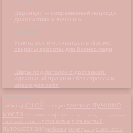
23.07.2026
Цервицит — современный подход к
диагностике и лечению
22.06.2026
Успеть всё и оставаться в форме:
секреты красоты для бизнес-леди
23.04.2026
Шары под потолок с доставкой:
идеальный праздник без стресса и
время для себя
Облако меток
детей
лучшие
лечение
женщин
выбрать
места
откройте
особенности
питание
преимущества
приготовить
путешествий
путешествие
противозачаточные
путешествия
симптомы
ребенка
рецепт
салат