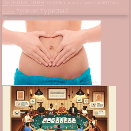
путешествия
симптомы
ребенка
рецепт
салат
туризма
туризм
таблетки
Обзор в картинках