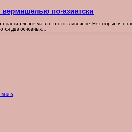
й вермишелью по-азиатски
ет растительное масло, кто-то сливочное. Некоторые исполь
аются два основных…
ечению