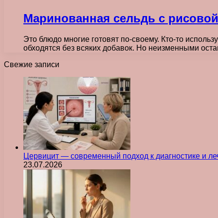
Маринованная сельдь с рисово
Это блюдо многие готовят по-своему. Кто-то использу
обходятся без всяких добавок. Но неизменными ост
Свежие записи
Цервицит — современный подход к диагностике и л
23.07.2026