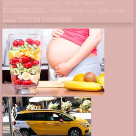
путешествий
путешествие
противозачаточные
путешествия
симптомы
ребенка
рецепт
салат
туризма
туризм
таблетки
Обзор в картинках