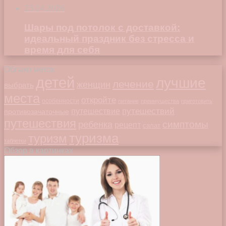
23.04.2026
Шары под потолок с доставкой:
идеальный праздник без стресса и
время для себя
Облако меток
детей
лучшие
лечение
женщин
выбрать
места
откройте
особенности
питание
преимущества
приготовить
путешествий
путешествие
противозачаточные
путешествия
симптомы
ребенка
рецепт
салат
туризма
туризм
таблетки
Обзор в картинках