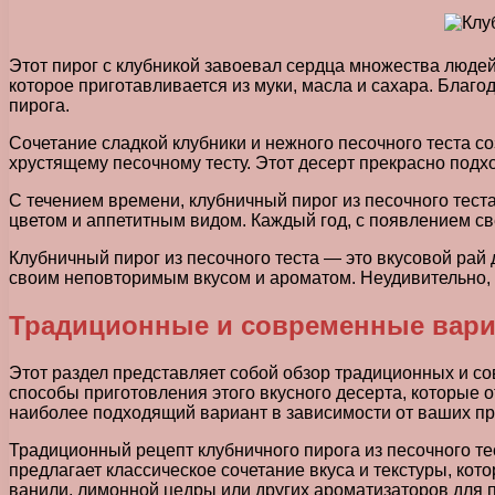
Этот пирог с клубникой завоевал сердца множества людей
которое приготавливается из муки, масла и сахара. Благо
пирога.
Сочетание сладкой клубники и нежного песочного теста с
хрустящему песочному тесту. Этот десерт прекрасно под
С течением времени, клубничный пирог из песочного тест
цветом и аппетитным видом. Каждый год, с появлением св
Клубничный пирог из песочного теста — это вкусовой рай
своим неповторимым вкусом и ароматом. Неудивительно, 
Традиционные и современные вари
Этот раздел представляет собой обзор традиционных и со
способы приготовления этого вкусного десерта, которые 
наиболее подходящий вариант в зависимости от ваших пр
Традиционный рецепт клубничного пирога из песочного тес
предлагает классическое сочетание вкуса и текстуры, ко
ванили, лимонной цедры или других ароматизаторов для 