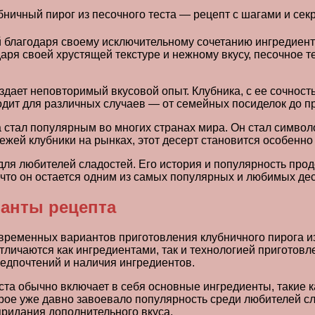
 благодаря своему исключительному сочетанию ингредиенто
даря своей хрустящей текстуре и нежному вкусу, песочное 
оздает неповторимый вкусовой опыт. Клубника, с ее сочнос
ходит для различных случаев — от семейных посиделок до 
а стал популярным во многих странах мира. Он стал символ
ежей клубники на рынках, этот десерт становится особенн
 для любителей сладостей. Его история и популярность пр
что он остается одним из самых популярных и любимых дес
анты рецепта
временных вариантов приготовления клубничного пирога из
отличаются как ингредиентами, так и технологией приготов
едпочтений и наличия ингредиентов.
та обычно включает в себя основные ингредиенты, такие ка
торое уже давно завоевало популярность среди любителей с
придания дополнительного вкуса.