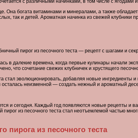
очетается с различными начинками, в том числе с ягодами 
нце. Она богата витаминами и минералами, а также обладае
лых, так и детей. Ароматная начинка из свежей клубники п
ась в далекие времена, когда первые кулинары начали экс
ено, что сочетание свежих клубничек и хрустящего песочно
та стал эволюционировать, добавляя новые ингредиенты и 
 осталась неизменной — создать нежный и ароматный десер
ется и сегодня. Каждый год появляются новые рецепты и ва
 пирог из песочного теста стал неотъемлемой частью мног
о пирога из песочного теста