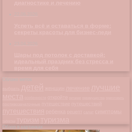
диагностике и лечению
22.06.2026
Успеть всё и оставаться в форме:
секреты красоты для бизнес-леди
23.04.2026
Шары под потолок с доставкой:
идеальный праздник без стресса и
время для себя
Облако меток
детей
лучшие
лечение
женщин
выбрать
места
откройте
особенности
питание
преимущества
приготовить
путешествий
путешествие
противозачаточные
путешествия
симптомы
ребенка
рецепт
салат
туризма
туризм
таблетки
Обзор в картинках