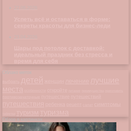
22.06.2026
Успеть всё и оставаться в форме:
секреты красоты для бизнес-леди
23.04.2026
Шары под потолок с доставкой:
идеальный праздник без стресса и
время для себя
Облако меток
детей
лучшие
лечение
женщин
выбрать
места
откройте
особенности
питание
преимущества
приготовить
путешествий
путешествие
противозачаточные
путешествия
симптомы
ребенка
рецепт
салат
туризма
туризм
таблетки
Обзор в картинках