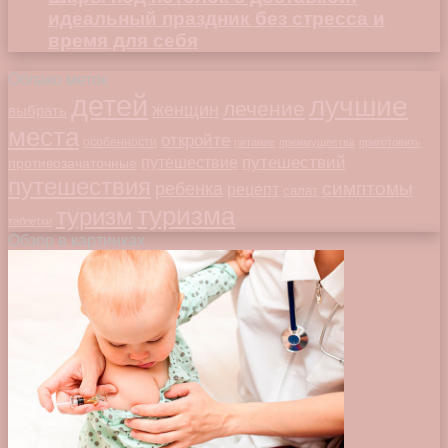
идеальный праздник без стресса и
время для себя
Облако меток
детей
лучшие
лечение
женщин
выбрать
места
откройте
особенности
питание
преимущества
приготовить
путешествий
путешествие
противозачаточные
путешествия
симптомы
ребенка
рецепт
салат
туризма
туризм
таблетки
Обзор в картинках