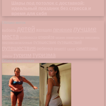
Шары под потолок с доставкой:
идеальный праздник без стресса и
время для себя
Облако меток
детей
лучшие
лечение
женщин
выбрать
места
откройте
особенности
питание
преимущества
приготовить
путешествий
путешествие
противозачаточные
путешествия
симптомы
ребенка
рецепт
салат
туризма
туризм
таблетки
Обзор в картинках