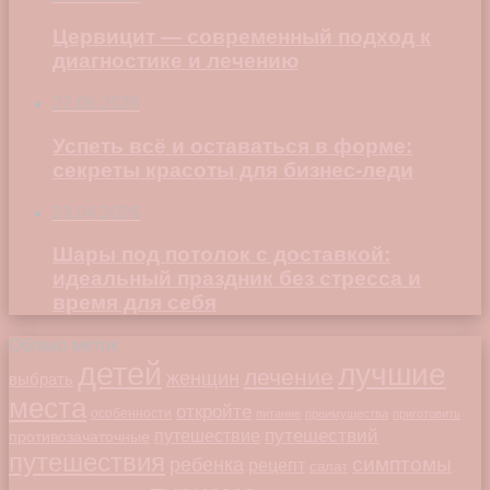
Цервицит — современный подход к
диагностике и лечению
22.06.2026
Успеть всё и оставаться в форме:
секреты красоты для бизнес-леди
23.04.2026
Шары под потолок с доставкой:
идеальный праздник без стресса и
время для себя
Облако меток
детей
лучшие
лечение
женщин
выбрать
места
откройте
особенности
питание
преимущества
приготовить
путешествий
путешествие
противозачаточные
путешествия
симптомы
ребенка
рецепт
салат