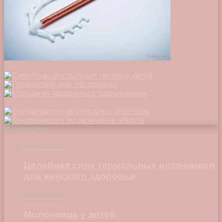
Интересное
14.03.2025
Целебная сила термальных источников
для женского здоровья
26.04.2018
Молочница у детей