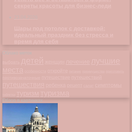
секреты красоты для бизнес-леди
23.04.2026
Шары под потолок с доставкой:
идеальный праздник без стресса и
время для себя
Облако меток
детей
лучшие
лечение
женщин
выбрать
места
откройте
особенности
питание
преимущества
приготовить
путешествий
путешествие
противозачаточные
путешествия
симптомы
ребенка
рецепт
салат
туризма
туризм
таблетки
Обзор в картинках