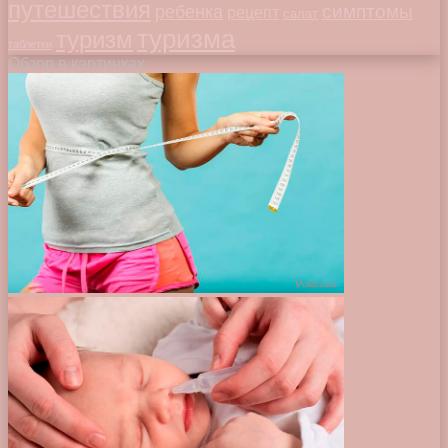
путешествия
симптомы
ребенка
рецепт
салат
туризма
туризм
таблетки
Обзор в картинках