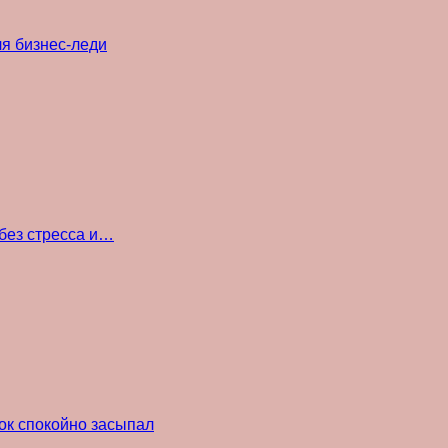
ля бизнес-леди
без стресса и…
ок спокойно засыпал