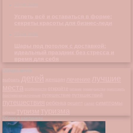
22.06.2026
Успеть всё и оставаться в форме:
секреты красоты для бизнес-леди
23.04.2026
Шары под потолок с доставкой:
идеальный праздник без стресса и
время для себя
Облако меток
детей
лучшие
лечение
женщин
выбрать
места
откройте
особенности
питание
преимущества
приготовить
путешествий
путешествие
противозачаточные
путешествия
симптомы
ребенка
рецепт
салат
туризма
туризм
таблетки
Обзор в картинках