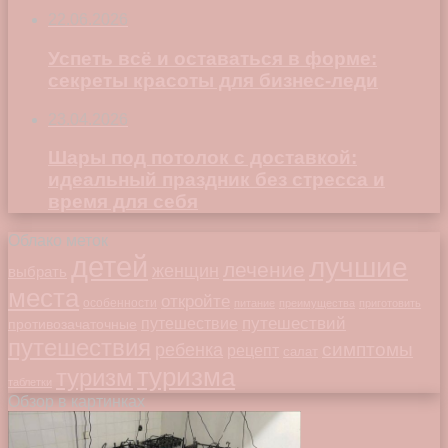
22.06.2026
Успеть всё и оставаться в форме:
секреты красоты для бизнес-леди
23.04.2026
Шары под потолок с доставкой:
идеальный праздник без стресса и
время для себя
Облако меток
детей
лучшие
лечение
женщин
выбрать
места
откройте
особенности
питание
преимущества
приготовить
путешествий
путешествие
противозачаточные
путешествия
симптомы
ребенка
рецепт
салат
туризма
туризм
таблетки
Обзор в картинках