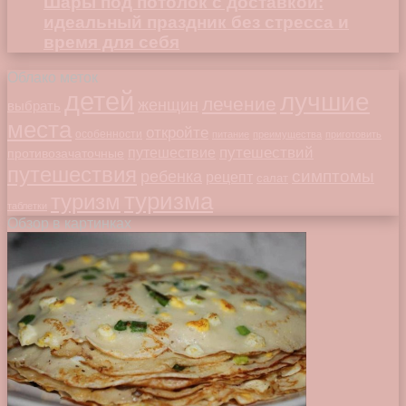
Шары под потолок с доставкой:
идеальный праздник без стресса и
время для себя
Облако меток
детей
лучшие
лечение
женщин
выбрать
места
откройте
особенности
питание
преимущества
приготовить
путешествий
путешествие
противозачаточные
путешествия
симптомы
ребенка
рецепт
салат
туризма
туризм
таблетки
Обзор в картинках