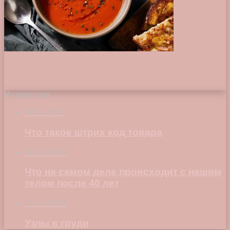
Интересное
04.07.2021
Что такое штрих код товара
30.10.2024
Что на самом деле происходит с нашим
телом после 40 лет
21.05.2018
Узлы в груди