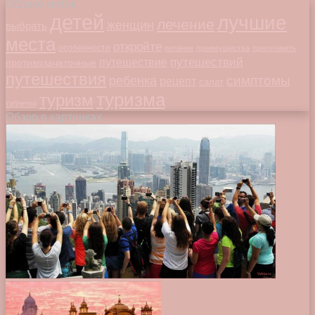
Облако меток
детей
лучшие
лечение
женщин
выбрать
места
откройте
особенности
питание
преимущества
приготовить
путешествий
путешествие
противозачаточные
путешествия
симптомы
ребенка
рецепт
салат
туризма
туризм
таблетки
Обзор в картинках