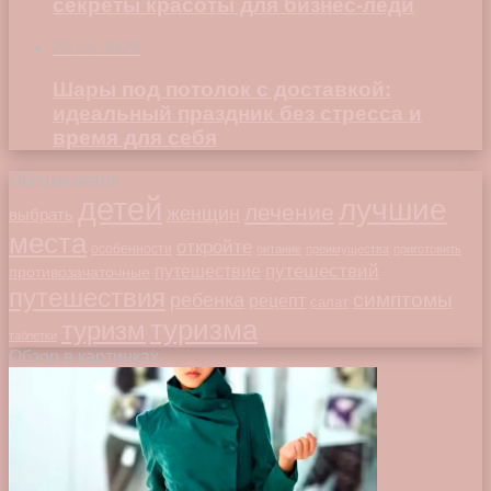
секреты красоты для бизнес-леди
23.04.2026
Шары под потолок с доставкой:
идеальный праздник без стресса и
время для себя
Облако меток
детей
лучшие
лечение
женщин
выбрать
места
откройте
особенности
питание
преимущества
приготовить
путешествий
путешествие
противозачаточные
путешествия
симптомы
ребенка
рецепт
салат
туризма
туризм
таблетки
Обзор в картинках