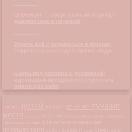
23.07.2026
Цервицит — современный подход к
диагностике и лечению
22.06.2026
Успеть всё и оставаться в форме:
секреты красоты для бизнес-леди
23.04.2026
Шары под потолок с доставкой:
идеальный праздник без стресса и
время для себя
Облако меток
детей
лучшие
лечение
женщин
выбрать
места
откройте
особенности
питание
преимущества
приготовить
путешествий
путешествие
противозачаточные
путешествия
симптомы
ребенка
рецепт
салат