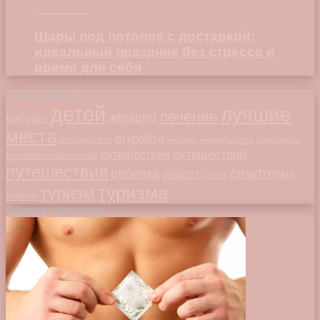
23.04.2026
Шары под потолок с доставкой:
идеальный праздник без стресса и
время для себя
Облако меток
детей
лучшие
лечение
женщин
выбрать
места
откройте
особенности
питание
преимущества
приготовить
путешествий
путешествие
противозачаточные
путешествия
симптомы
ребенка
рецепт
салат
туризма
туризм
таблетки
Обзор в картинках