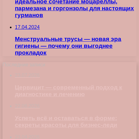
идеальное сочетание моцареллы,
пармезана и горгонзолы для настоящих
гурманов
17.04.2024
Менструальные трусы — новая эра
гигиены — почему они выгоднее
прокладок
Последние записи
23.07.2026
Цервицит — современный подход к
диагностике и лечению
22.06.2026
Успеть всё и оставаться в форме:
секреты красоты для бизнес-леди
23.04.2026