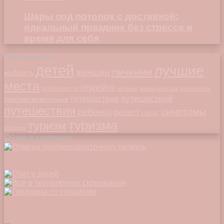
Шары под потолок с доставкой:
идеальный праздник без стресса и
время для себя
Облако меток
детей
лучшие
лечение
женщин
выбрать
места
откройте
особенности
питание
преимущества
приготовить
путешествий
путешествие
противозачаточные
путешествия
симптомы
ребенка
рецепт
салат
туризма
туризм
таблетки
Обзор в картинках