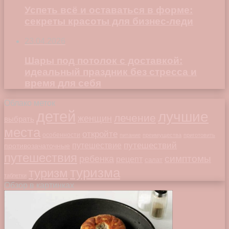
Успеть всё и оставаться в форме:
секреты красоты для бизнес-леди
23.04.2026
Шары под потолок с доставкой:
идеальный праздник без стресса и
время для себя
Облако меток
детей
лучшие
лечение
женщин
выбрать
места
откройте
особенности
питание
преимущества
приготовить
путешествий
путешествие
противозачаточные
путешествия
симптомы
ребенка
рецепт
салат
туризма
туризм
таблетки
Обзор в картинках