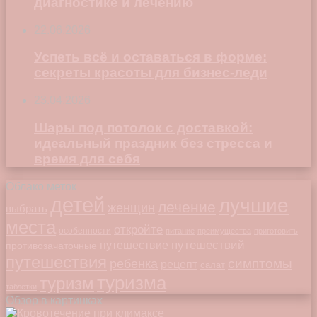
диагностике и лечению
22.06.2026
Успеть всё и оставаться в форме:
секреты красоты для бизнес-леди
23.04.2026
Шары под потолок с доставкой:
идеальный праздник без стресса и
время для себя
Облако меток
детей
лучшие
лечение
женщин
выбрать
места
откройте
особенности
питание
преимущества
приготовить
путешествий
путешествие
противозачаточные
путешествия
симптомы
ребенка
рецепт
салат
туризма
туризм
таблетки
Обзор в картинках