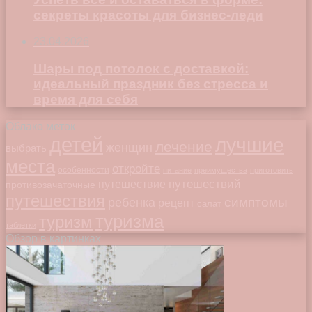
секреты красоты для бизнес-леди
23.04.2026
Шары под потолок с доставкой:
идеальный праздник без стресса и
время для себя
Облако меток
детей
лучшие
лечение
женщин
выбрать
места
откройте
особенности
питание
преимущества
приготовить
путешествий
путешествие
противозачаточные
путешествия
симптомы
ребенка
рецепт
салат
туризма
туризм
таблетки
Обзор в картинках