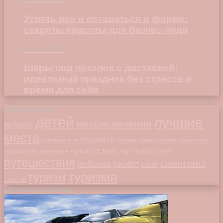
Успеть всё и оставаться в форме:
секреты красоты для бизнес-леди
23.04.2026
Шары под потолок с доставкой:
идеальный праздник без стресса и
время для себя
Облако меток
детей
лучшие
лечение
женщин
выбрать
места
откройте
особенности
питание
преимущества
приготовить
путешествий
путешествие
противозачаточные
путешествия
симптомы
ребенка
рецепт
салат
туризма
туризм
таблетки
Обзор в картинках