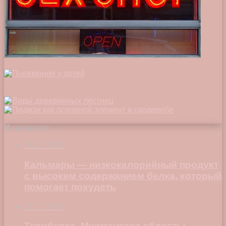
Интересное
08.12.2023
Кальмары — низкокалорийный продукт
с высоким содержанием белка, который
помогает похудеть
17.12.2024
Териберка, Мурманская область: