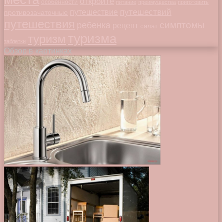
откройте
особенности
питание
преимущества
приготовить
путешествий
путешествие
противозачаточные
путешествия
симптомы
ребенка
рецепт
салат
туризма
туризм
таблетки
Обзор в картинках