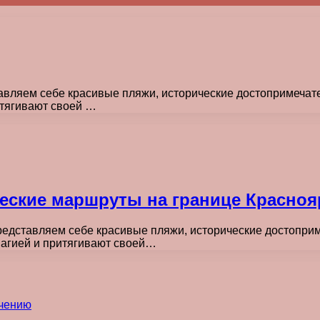
авляем себе красивые пляжи, исторические достопримечат
итягивают своей …
еские маршруты на границе Краснояр
редставляем себе красивые пляжи, исторические достопри
магией и притягивают своей…
ечению