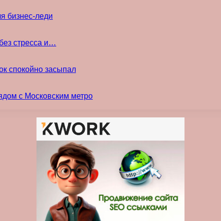
ля бизнес-леди
без стресса и…
ок спокойно засыпал
ядом с Московским метро