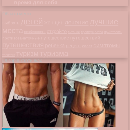
время для себя
Облако меток
детей
лучшие
лечение
женщин
выбрать
места
откройте
особенности
питание
преимущества
приготовить
путешествий
путешествие
противозачаточные
путешествия
симптомы
ребенка
рецепт
салат
туризма
туризм
таблетки
Обзор в картинках